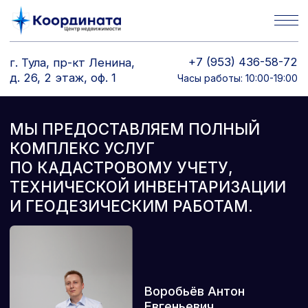
+7 (953) 436-58-72
г. Тула, пр-кт Ленина,
д. 26, 2 этаж, оф. 1
Часы работы: 10:00-19:00
МЫ ПРЕДОСТАВЛЯЕМ ПОЛНЫЙ
КОМПЛЕКС УСЛУГ
ПО КАДАСТРОВОМУ УЧЕТУ,
ТЕХНИЧЕСКОЙ ИНВЕНТАРИЗАЦИИ
И ГЕОДЕЗИЧЕСКИМ РАБОТАМ.
Воробьёв Антон
Евгеньевич
Основатель центра
кадастра
и недвижимости
«Координата»
дел успешно