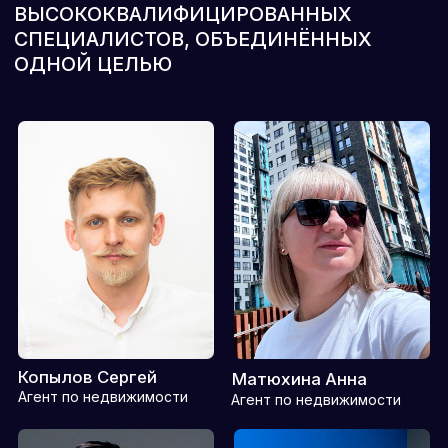
Горохов Денис
Кузнецова Полина
Агент по недвижимости
Помощник кадастрового
инженера
Никитина Анастасия
Елисеева Ольга
Помощник кадастрового
Агент по недвижимости
инженера