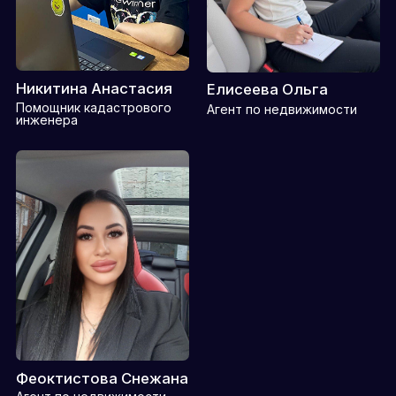
КАДАСТРОВЫЙ ИНЖЕНЕР, ЮРИСТ
С МАТЕМАТИЧЕСКИМ ОБРАЗОВАНИЕМ.
ОСНОВАТЕЛЬ КАДАСТРОВОГО ЦЕНТРА
«КООРДИНАТА».
Специализируюсь на:
кадастровом учете домов и земельных участков
исправлении реестровых ошибок
поиске земли льготным категориям граждан
изготовлении судебных землеустроительных экспертиз
дачной и гаражной амнистии
подборе зем.участ и подрядч для строитель дом
ЛИЦЕНЗИИ И СЕРТИФИКАТЫ